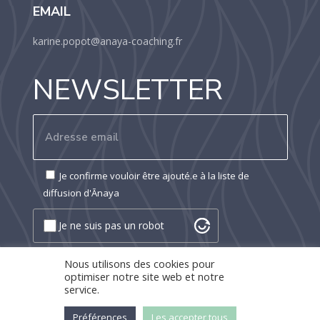
EMAIL
karine.popot@anaya-coaching.fr
NEWSLETTER
Je confirme vouloir être ajouté.e à la liste de
diffusion d'Ānaya
Je ne suis pas un robot
Nous utilisons des cookies pour
optimiser notre site web et notre
service.
©
2026 Oasis Yoga Studio
|
Mentions légales
|
Préférences
Les accepter tous